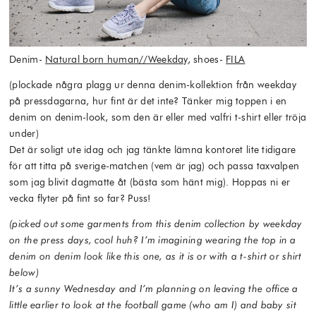
Denim-
Natural born human//Weekday
, shoes-
FILA
(plockade några plagg ur denna denim-kollektion från weekday
på pressdagarna, hur fint är det inte? Tänker mig toppen i en
denim on denim-look, som den är eller med valfri t-shirt eller tröja
under)
Det är soligt ute idag och jag tänkte lämna kontoret lite tidigare
för att titta på sverige-matchen (vem är jag) och passa taxvalpen
som jag blivit dagmatte åt (bästa som hänt mig). Hoppas ni er
vecka flyter på fint so far? Puss!
(picked out some garments from this denim collection by weekday
on the press days, cool huh? I’m imagining wearing the top in a
denim on denim look like this one, as it is or with a t-shirt or shirt
below)
It’s a sunny Wednesday and I’m planning on leaving the office a
little earlier to look at the football game (who am I) and baby sit