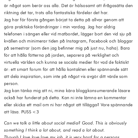
är något som berör oss alla. Det är hälsosamt att ifrågasätta den
riktning det tar, trots alla fantastiska fördelar det har.
Jag har för första gången börjat ta detta på allvar genom att
göra praktiska förändringar i min vardag. Jag har aldrig
telefonen i sängen eller vid matbordet, lägger bort den vid sju på
kvällen och minimerar tiden på Instagram, Facebook och bloggar
på semestrar (som den jag befinner mig på just nu, haha). Bara
för att hålla fötterna på jorden, separera på verklighet och
virtuella världen och kunna se sociala medier för vad de faktiskt
är: ett smart forum för att hålla kontakten eller spännande sätt
att dela inspiration, som inte på något vis avgör ditt värde som
person.
Jag kan tänka mig att ni, mina kära bloggkonsumerande läsare
också har funderat på detta. Kan ni inte lämna en kommentar
eller skicka ett mail om ni har något att tillägga? Vore spännande
att läsa. PUSS <3
Can we talk a little about social media? Good. This is obviously
something I think a lot about, and read a lot about.
Though I love love love my job, it is very hard for a persons