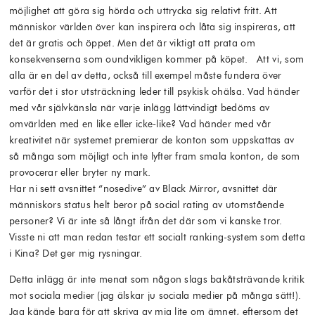
möjlighet att göra sig hörda och uttrycka sig relativt fritt. Att
människor världen över kan inspirera och låta sig inspireras, att
det är gratis och öppet. Men det är viktigt att prata om
konsekvenserna som oundvikligen kommer på köpet. Att vi, som
alla är en del av detta, också till exempel måste fundera över
varför det i stor utsträckning leder till psykisk ohälsa. Vad händer
med vår självkänsla när varje inlägg lättvindigt bedöms av
omvärlden med en like eller icke-like? Vad händer med vår
kreativitet när systemet premierar de konton som uppskattas av
så många som möjligt och inte lyfter fram smala konton, de som
provocerar eller bryter ny mark.
Har ni sett avsnittet “nosedive” av Black Mirror, avsnittet där
människors status helt beror på social rating av utomstående
personer? Vi är inte så långt ifrån det där som vi kanske tror.
Visste ni att man redan testar ett socialt ranking-system som detta
i Kina? Det ger mig rysningar.
Detta inlägg är inte menat som någon slags bakåtsträvande kritik
mot sociala medier (jag älskar ju sociala medier på många sätt!).
Jag kände bara för att skriva av mig lite om ämnet, eftersom det