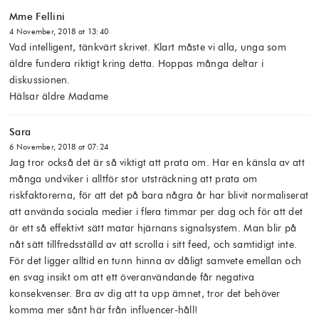
Mme Fellini
4 November, 2018 at 13:40
Vad intelligent, tänkvärt skrivet. Klart måste vi alla, unga som
äldre fundera riktigt kring detta. Hoppas många deltar i
diskussionen.
Hälsar äldre Madame
Sara
6 November, 2018 at 07:24
Jag tror också det är så viktigt att prata om. Har en känsla av att
många undviker i alltför stor utsträckning att prata om
riskfaktorerna, för att det på bara några år har blivit normaliserat
att använda sociala medier i flera timmar per dag och för att det
är ett så effektivt sätt matar hjärnans signalsystem. Man blir på
nåt sätt tillfredsställd av att scrolla i sitt feed, och samtidigt inte.
För det ligger alltid en tunn hinna av dåligt samvete emellan och
en svag insikt om att ett överanvändande får negativa
konsekvenser. Bra av dig att ta upp ämnet, tror det behöver
komma mer sånt här från influencer-håll!