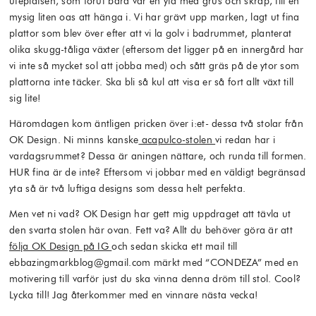
uteplatsen, som förut bara var en yta med grus och skräp, till en
mysig liten oas att hänga i. Vi har grävt upp marken, lagt ut fina
plattor som blev över efter att vi la golv i badrummet, planterat
olika skugg-tåliga växter (eftersom det ligger på en innergård har
vi inte så mycket sol att jobba med) och sått gräs på de ytor som
plattorna inte täcker. Ska bli så kul att visa er så fort allt växt till
sig lite!
Häromdagen kom äntligen pricken över i:et- dessa två stolar från
OK Design. Ni minns kanske
acapulco-stolen
vi redan har i
vardagsrummet? Dessa är aningen nättare, och runda till formen.
HUR fina är de inte? Eftersom vi jobbar med en väldigt begränsad
yta så är två luftiga designs som dessa helt perfekta.
Men vet ni vad? OK Design har gett mig uppdraget att tävla ut
den svarta stolen här ovan. Fett va? Allt du behöver göra är att
följa OK Design på IG
och sedan skicka ett mail till
ebbazingmarkblog@gmail.com märkt med “CONDEZA” med en
motivering till varför just du ska vinna denna dröm till stol. Cool?
Lycka till! Jag återkommer med en vinnare nästa vecka!