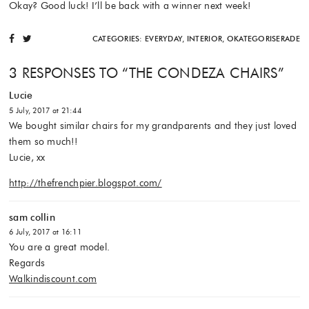
Okay? Good luck! I’ll be back with a winner next week!
CATEGORIES:
EVERYDAY
,
INTERIOR
,
OKATEGORISERADE
3 RESPONSES TO “
THE CONDEZA CHAIRS
”
Lucie
5 July, 2017 at 21:44
We bought similar chairs for my grandparents and they just loved
them so much!!
Lucie, xx
http://thefrenchpier.blogspot.com/
sam collin
6 July, 2017 at 16:11
You are a great model.
Regards
Walkindiscount.com