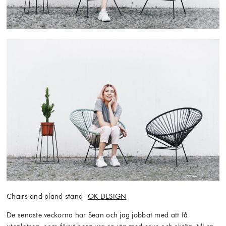
Chairs and pland stand-
OK DESIGN
De senaste veckorna har Sean och jag jobbat med att få