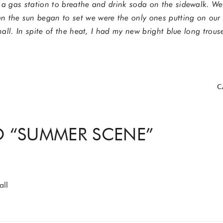
t a gas station to breathe and drink soda on the sidewalk. W
 the sun began to set we were the only ones putting on our 
 hall. In spite of the heat, I had my new bright blue long trou
C
 “
SUMMER SCENE
”
all