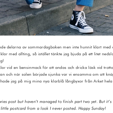
nde delarna av sommardagboken men inte hunnit klart med d
klar med allting, så istället tänkte jag bjuda på ett litet ne
g!
yklar vid en bensinmack för att andas och dricka läsk vid tro
 och när solen började sjunka var vi ensamma om att knäpp
ttan hade jag på mig mina nya klarblå långbyxor från Arket hel
ies post but haven’t managed to finish part two yet. But it
 little postcard from a look I never posted. Happy Sunday!