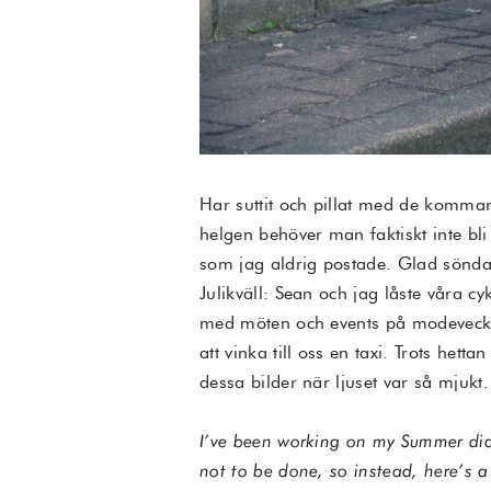
Har suttit och pillat med de komma
helgen behöver man faktiskt inte bli 
som jag aldrig postade. Glad sönda
Julikväll: Sean och jag låste våra c
med möten och events på modeveckan
att vinka till oss en taxi. Trots he
dessa bilder när ljuset var så mjukt.
I’ve been working on my Summer diar
not to be done, so instead, here’s a