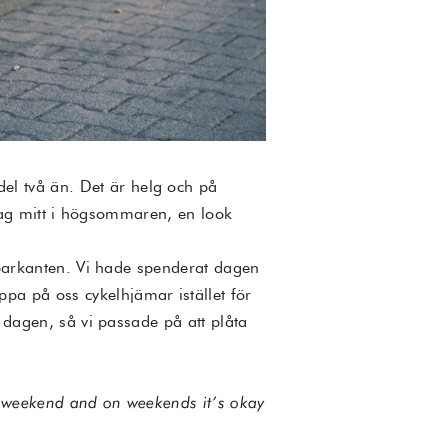
el två än. Det är helg och på
dslag mitt i högsommaren, en look
ttoarkanten. Vi hade spenderat dagen
a på oss cykelhjämar istället för
a dagen, så vi passade på att plåta
’s weekend and on weekends it’s okay