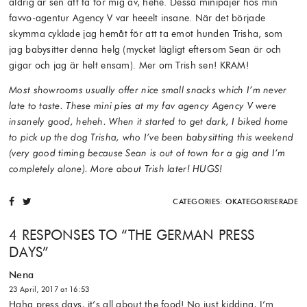
aldrig är sen att ta för mig av, hehe. Dessa minipajer hos min
favvo-agentur Agency V var heeelt insane. När det började
skymma cyklade jag hemåt för att ta emot hunden Trisha, som
jag babysitter denna helg (mycket lägligt eftersom Sean är och
gigar och jag är helt ensam). Mer om Trish sen! KRAM!
Most showrooms usually offer nice small snacks which I’m never
late to taste. These mini pies at my fav agency Agency V were
insanely good, heheh. When it started to get dark, I biked home
to pick up the dog Trisha, who I’ve been babysitting this weekend
(very good timing because Sean is out of town for a gig and I’m
completely alone). More about Trish later! HUGS!
CATEGORIES:
OKATEGORISERADE
4 RESPONSES TO “
THE GERMAN PRESS
DAYS
”
Nena
23 April, 2017 at 16:53
Haha press days, it’s all about the food! No just kidding, I’m