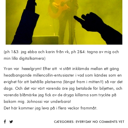
(ph 1&3: jag ebba och karin från vk, ph 2&4: tagna av mig och
min lilla digitalkamera)
Yran var heeelgrym! Efter att vi stått inklämda mellan ett gäng
headbangande millencollin-entusiaster i vad som kändes som en
evighet för att behålla platserna (längst fram i mitten!!) så var det
dags. Och det var värt varenda öre jag betalade för biljetten, och
varenda blåmärke jag fick av de dryga killarna som tryckte på
bakom mig. Johnossi var underbara!
Det här kommer jag leva på i flera veckor frammåt.
CATEGORIES:
EVERYDAY
NO COMMENTS YET