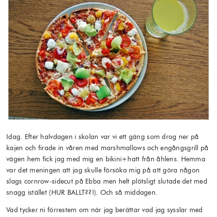
Idag. Efter halvdagen i skolan var vi ett gäng som drog ner på
kajen och firade in våren med marshmallows och engångsgrill på
vägen hem fick jag med mig en bikini+hatt från åhlens. Hemma
var det meningen att jag skulle försöka mig på att göra någon
slags cornrow-sidecut på Ebba men helt plötsligt slutade det med
snagg istället (HUR BALLT??!). Och så middagen.
Vad tycker ni förrestem om när jag berättar vad jag sysslar med