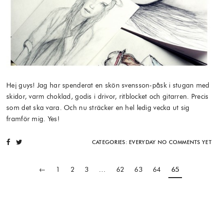
Hej guys! Jag har spenderat en skön svensson-påsk i stugan med
skidor, varm choklad, godis i drivor, ritblocket och gitarren. Precis
som det ska vara. Och nu sträcker en hel ledig vecka ut sig
framför mig. Yes!
CATEGORIES:
EVERYDAY
NO COMMENTS YET
←
1
2
3
…
62
63
64
65