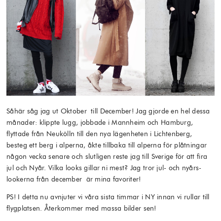
Såhär såg jag ut Oktober till December! Jag gjorde en hel dessa
månader: klippte lugg, jobbade i Mannheim och Hamburg,
flyttade från Neukölln till den nya lägenheten i Lichtenberg,
besteg ett berg i alperna, åkte tillbaka till alperna för plåtningar
någon vecka senare och slutligen reste jag till Sverige för att fira
jul och Nyår. Vilka looks gillar ni mest? Jag tror jul- och nyårs-
lookerna från december är mina favoriter!
PS! I detta nu avnjuter vi våra sista timmar i NY innan vi rullar till
flygplatsen. Återkommer med massa bilder sen!