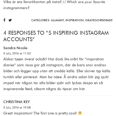
Vilka är era favoritkonton på insta? //
Which are your favorite
instagrammers?
CATEGORIES:
ALLMÄNT
,
INSPIRATION
,
OKATEGORISERADE
4 RESPONSES TO “
5 INSPIRING INSTAGRAM
ACCOUNTS
”
Sandra Nicole
5 July, 2016 at 11:53
Älskar tjejen överst också!! Har dock lite svårt för “inspiration
diaries” som vissa gör på instagram, där de bara snor andras
bilder och lägger upp utan att credda källa. Eller skriver typ källa:
tumblr eller pinterest. Man ba näee. Å andra sidan blir jag sjukt
impad när någon tar alla bilder själv och lyckas skapa en så
inspirerande feed, såsom några du tipsar om här.
CHRISTINA KEY
5 July, 2016 at 19:08
Great inspiration! The first one is pretty cool!