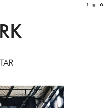
RK
TAR